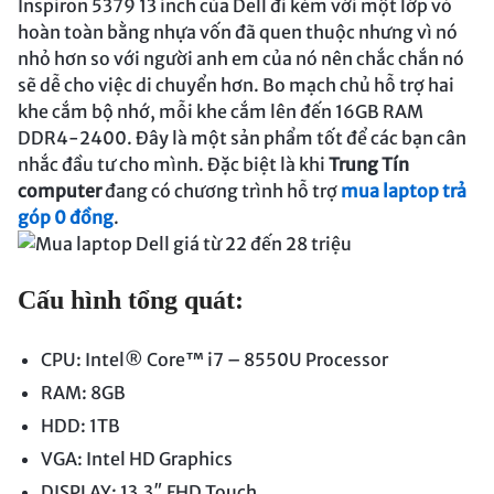
Inspiron 5379 13 inch của Dell đi kèm với một lớp vỏ
hoàn toàn bằng nhựa vốn đã quen thuộc nhưng vì nó
nhỏ hơn so với người anh em của nó nên chắc chắn nó
sẽ dễ cho việc di chuyển hơn. Bo mạch chủ hỗ trợ hai
khe cắm bộ nhớ, mỗi khe cắm lên đến 16GB RAM
DDR4-2400. Đây là một sản phẩm tốt để các bạn cân
nhắc đầu tư cho mình. Đặc biệt là khi
Trung Tín
computer
đang có chương trình hỗ trợ
mua laptop trả
góp 0 đồng
.
Cấu hình tổng quát:
CPU: Intel® Core™ i7 – 8550U Processor
RAM: 8GB
HDD: 1TB
VGA: Intel HD Graphics
DISPLAY: 13.3″ FHD Touch