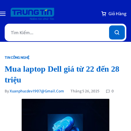
Giỏ Hàng
TIN CÔNG NGHỆ
Mua laptop Dell giá từ 22 đến 28
triệu
By
Xuanphucdev1907@gmail.com
Tháng 5 26, 2025
0