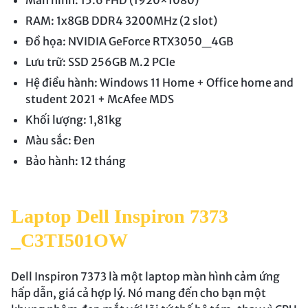
Màn hình: 15.6 FHD (1920×1080)
RAM: 1x8GB DDR4 3200MHz (2 slot)
Đồ họa: NVIDIA GeForce RTX3050_4GB
Lưu trữ: SSD 256GB M.2 PCIe
Hệ điều hành: Windows 11 Home + Office home and
student 2021 + McAfee MDS
Khối lượng: 1,81kg
Màu sắc: Đen
Bảo hành: 12 tháng
Laptop Dell Inspiron 7373
_C3TI501OW
Dell Inspiron 7373 là một laptop màn hình cảm ứng
hấp dẫn, giá cả hợp lý. Nó mang đến cho bạn một