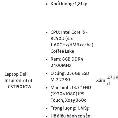
Khối lượng: 1,81kg
CPU: Intel Core i5-
8250U (4 x
1.60GHz/6MB cache)
Coffee Lake
Ram: 8GB DDR4
2400MHz
Ổ cứng: 256GB SSD
Laptop Dell
27.1
M.2 2280
Inspiron 7373
Xám
đ
_C3TI501OW
Màn hình: 13.3” FHD
(1920×1080) IPS,
Touch, Xoay 360o
Trọng lượng: 1.4Kg
Hệ điều hành có sẵn: