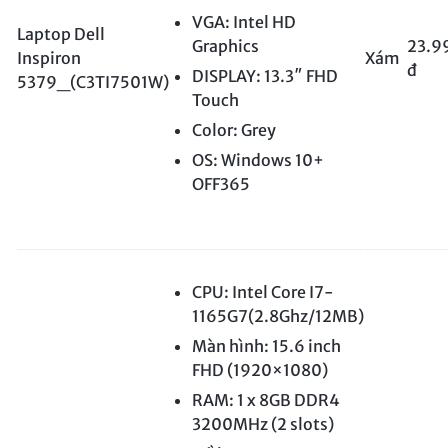
VGA: Intel HD
Laptop Dell
Graphics
23.9
Inspiron
Xám
đ
DISPLAY: 13.3″ FHD
5379_(C3TI7501W)
Touch
Color: Grey
OS: Windows 10+
OFF365
CPU: Intel Core I7-
1165G7(2.8Ghz/12MB)
Màn hình: 15.6 inch
FHD (1920×1080)
RAM: 1 x 8GB DDR4
3200MHz (2 slots)