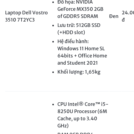
Đồ họa: NVIDIA
GeForce MX350 2GB
Laptop Dell Vostro
24.0
of GDDR5 SDRAM
Đen
3510 7T2YC3
đ
Lưu trữ: 512GB SSD
(+HDD slot)
Hệ điều hành:
Windows 11 Home SL
64bits + Office Home
and Student 2021
Khối lượng: 1,65kg
CPU Intel® Core™ i5-
8250U Processor (6M
Cache, up to 3.40
GHz)