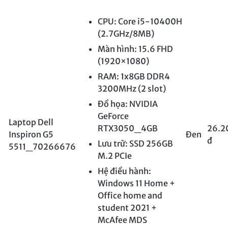
CPU: Core i5-10400H
(2.7GHz/8MB)
Màn hình: 15.6 FHD
(1920×1080)
RAM: 1x8GB DDR4
3200MHz (2 slot)
Đồ họa: NVIDIA
GeForce
Laptop Dell
RTX3050_4GB
26.2
Inspiron G5
Đen
đ
Lưu trữ: SSD 256GB
5511_70266676
M.2 PCIe
Hệ điều hành:
Windows 11 Home +
Office home and
student 2021 +
McAfee MDS