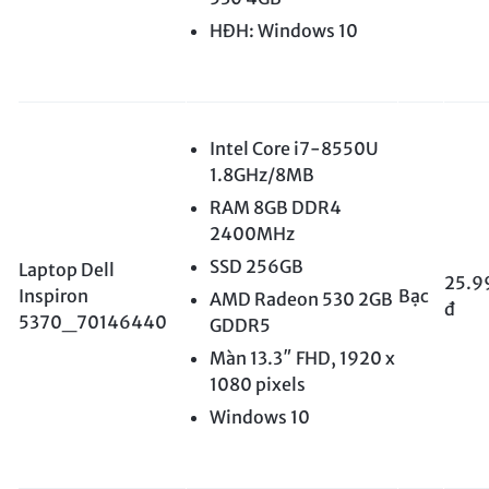
HĐH: Windows 10
Intel Core i7-8550U
1.8GHz/8MB
RAM 8GB DDR4
2400MHz
SSD 256GB
Laptop Dell
25.9
Inspiron
Bạc
AMD Radeon 530 2GB
đ
5370_70146440
GDDR5
Màn 13.3″ FHD, 1920 x
1080 pixels
Windows 10