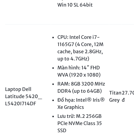
Win 10 SL 64bit
CPU: Intel Core i7-
1165G7 (4 Core, 12M
cache, base 2.8GHz,
up to 4.7GHz)
Màn hình: 14″ FHD
WVA (1920 x 1080)
RAM: 8GB 3200 MHz
Laptop Dell
DDR4 (up to 64GB)
Titan
27.7
Latitude 5420_
Đồ họa: Intel® Iris®
Grey
đ
L5420I714DF
Xe Graphics
Lưu trữ: M.2 256GB
PCIe NVMe Class 35
SSD