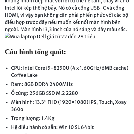
khung nhôm đẹp mắt với lõi tứ thế hệ tám, thay vì CPU
Intel lõi kép thế hệ bảy. Nó có cả cổng USB-C và cổng
HDMI, vì vậy bạn không cần phải phiền phức với các bộ
điều hợp trước đây nếu muốn kết nối màn hình bên
ngoài. Màn hình 13,3 inch của nó sáng và đầy màu sắc.
Cấu hình tổng quát:
CPU: Intel Core i5-8250U (4 x 1.60GHz/6MB cache)
Coffee Lake
Ram: 8GB DDR4 2400MHz
Ổ cứng: 256GB SSD M.2 2280
Màn hình: 13.3” FHD (1920×1080) IPS, Touch, Xoay
360o
Trọng lượng: 1.4Kg
Hệ điều hành có sẵn: Win 10 SL 64bit