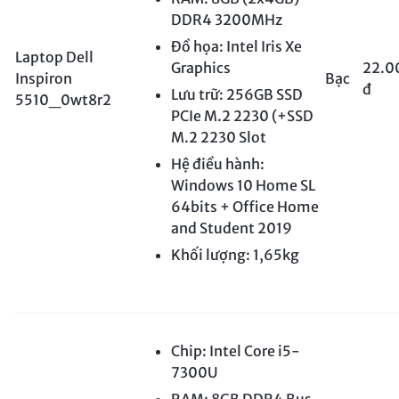
DDR4 3200MHz
Đồ họa: Intel Iris Xe
Laptop Dell
Graphics
22.0
Inspiron
Bạc
đ
Lưu trữ: 256GB SSD
5510_0wt8r2
PCIe M.2 2230 (+SSD
M.2 2230 Slot
Hệ điều hành:
Windows 10 Home SL
64bits + Office Home
and Student 2019
Khối lượng: 1,65kg
Chip: Intel Core i5-
7300U