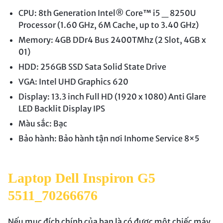
CPU: 8th Generation Intel® Core™ i5 _ 8250U
Processor (1.60 GHz, 6M Cache, up to 3.40 GHz)
Memory: 4GB DDr4 Bus 2400TMhz (2 Slot, 4GB x
01)
HDD: 256GB SSD Sata Solid State Drive
VGA: Intel UHD Graphics 620
Display: 13.3 inch Full HD (1920 x 1080) Anti Glare
LED Backlit Display IPS
Màu sắc: Bạc
Bảo hành: Bảo hành tận nơi Inhome Service 8×5
Laptop Dell Inspiron G5
5511_70266676
Nếu mục đích chính của bạn là có được một chiếc máy