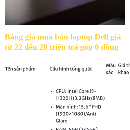
Bảng giá mua bán laptop Dell giá
từ 22 đến 28 triệu trả góp 0 đồng
Màu
Giá 
Tên sản phẩm
Cấu hình tổng quát
sắc
khảo
CPU: Intel Core i5-
11320H (3.2GHz/8MB)
Màn hình: 15.6” FHD
(1920×1080)/Anti
Glare
RAM: 8GB (2x4GB)