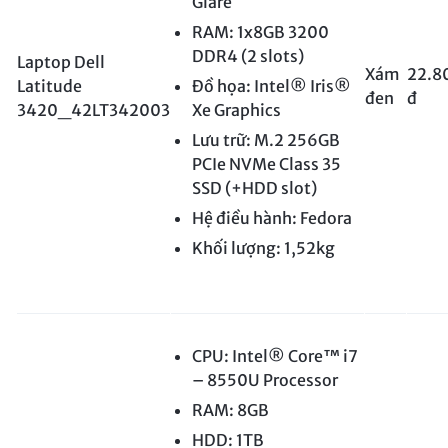
Glare
RAM: 1x8GB 3200
DDR4 (2 slots)
Laptop Dell
Xám
22.8
Latitude
Đồ họa: Intel® Iris®
đen
đ
3420_42LT342003
Xe Graphics
Lưu trữ: M.2 256GB
PCIe NVMe Class 35
SSD (+HDD slot)
Hệ điều hành: Fedora
Khối lượng: 1,52kg
CPU: Intel® Core™ i7
– 8550U Processor
RAM: 8GB
HDD: 1TB