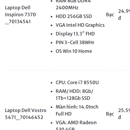
RAM 8GB DDR4
Laptop Dell
2400MHz
24.9
Inspiron 7370
Bạc
HDD 256GB SSD
đ
_70134541
VGA Intel HD Graphics
Display 13.3″ FHD
PIN 3-Cell 38WHr
OS Win 10 Home
CPU: Core i7 8550U
RAM/ HDD: 8Gb/
1Tb+128Gb SSD
Màn hình: 14.0Inch
Laptop Dell Vostro
25.5
Full HD
Bạc
5471_70146452
đ
VGA: AMD Radeon
530 4GB