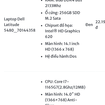
RAM: 8GB DDR4 Bus
2133Mhz
Ổ cứng: 256GB SDD
M.2 Sata
Laptop Dell
22.1
Latitude
Đen
Chipset đồ họa:
đ
5480_70144358
Intel® HD Graphics
620
Màn hình: 14.1 inch
HD (1366 x 768)
Hệ điều hành:Dos
CPU: Core I7-
1165G7(2.8Ghz/12MB)
Màn hình: 14.0″ HD
(1366×768) Anti-