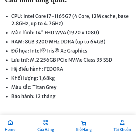
CPU: Intel Core i7-1165G7 (4 Core, 12M cache, base
2.8GHz, up to 4.7GHz)
Màn hình: 14″ FHD WVA (1920 x 1080)
RAM: 8GB 3200 MHz DDR4 (up to 64GB)
Đồ họa: Intel® Iris® Xe Graphics
Lưu trữ: M.2 256GB PCIe NVMe Class 35 SSD
Hệ điều hành: FEDORA
Khối lượng: 1,68kg
Màu sắc: Titan Grey
Bảo hành: 12 tháng
Mẹo và thủ thuật cho Microsoft
Word
Home
Cửa Hàng
Giỏ Hàng
Tài Khoản