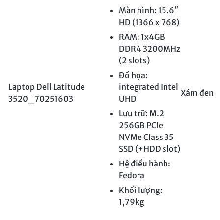
Màn hình: 15.6″
HD (1366 x 768)
RAM: 1x4GB
DDR4 3200MHz
(2 slots)
Đồ họa:
Laptop Dell Latitude
integrated Intel
Xám đen
3520_70251603
UHD
Lưu trữ: M.2
256GB PCIe
NVMe Class 35
SSD (+HDD slot)
Hệ điều hành:
Fedora
Khối lượng:
1,79kg