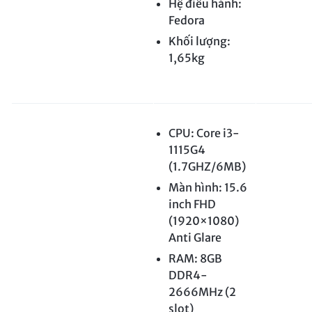
Hệ điều hành:
Fedora
Khối lượng:
1,65kg
CPU: Core i3-
1115G4
(1.7GHZ/6MB)
Màn hình: 15.6
inch FHD
(1920×1080)
Anti Glare
RAM: 8GB
DDR4-
2666MHz (2
slot)