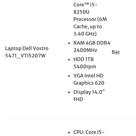
Core™ i5-
8250U
Processor (6M
Cache, up to
3.40 GHz)
RAM 4GB DDR4
Laptop Dell Vostro
2400MHz
Bạc
5471_VTI5207W
HDD 1TB
5400rpm
VGA Intel HD
Graphics 620
Display 14.0″
FHD
CPU: Core I5-