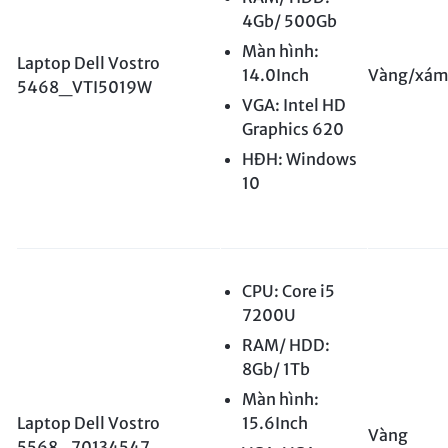
4Gb/ 500Gb
Màn hình:
Laptop Dell Vostro
14.0Inch
Vàng/xá
5468_VTI5019W
VGA: Intel HD
Graphics 620
HĐH: Windows
10
CPU: Core i5
7200U
RAM/ HDD:
8Gb/ 1Tb
Màn hình:
Laptop Dell Vostro
15.6Inch
Vàng
5568_70134547