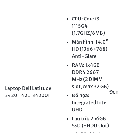
CPU: Core i3-
1115G4
(1.7GHZ/6MB)
Màn hình: 14.0″
HD (1366×768)
Anti-Glare
RAM: 1x4GB
DDR4 2667
MHz (2 DIMM
slot, Max 32 GB)
Laptop Dell Latitude
Đen
3420_42LT342001
Đồ họa:
Integrated Intel
UHD
Lưu trữ: 256GB
SSD (+HDD slot)