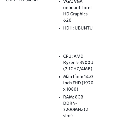
VGA: VGA
onboard, Intel
HD Graphics
620
HĐH: UBUNTU
CPU: AMD
Ryzen 5 3500U
(2.1GHZ/4MB)
Màn hình: 14.0
inch FHD (1920
x 1080)
RAM: 8GB
DDR4-
3200MHz (2
slot)