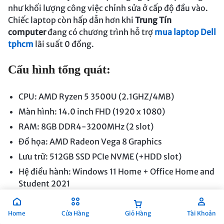
như khối lượng công việc chỉnh sửa ở cấp độ đầu vào.
Chiếc laptop còn hấp dẫn hơn khi
Trung Tín
computer
đang có chương trình hỗ trợ
mua laptop Dell
tphcm
lãi suất 0 đồng.
Cấu hình tổng quát:
CPU: AMD Ryzen 5 3500U (2.1GHZ/4MB)
Màn hình: 14.0 inch FHD (1920 x 1080)
RAM: 8GB DDR4-3200MHz (2 slot)
Đồ họa: AMD Radeon Vega 8 Graphics
Lưu trữ: 512GB SSD PCIe NVME (+HDD slot)
Hệ điều hành: Windows 11 Home + Office Home and
Student 2021
Khối lượng: 1,70kg
Màu sắc: Đen
Home
Cửa Hàng
Giỏ Hàng
Tài Khoản