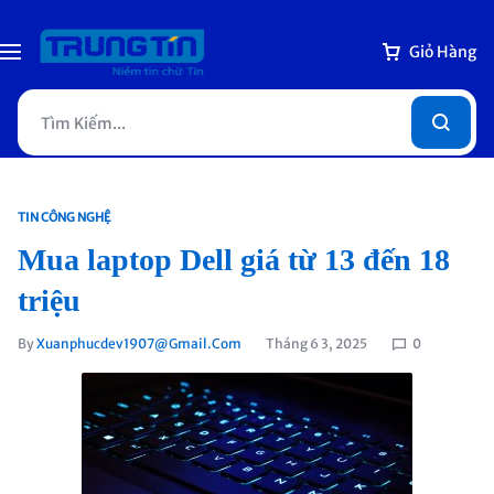
Giỏ Hàng
TIN CÔNG NGHỆ
Mua laptop Dell giá từ 13 đến 18
triệu
By
Xuanphucdev1907@gmail.com
Tháng 6 3, 2025
0