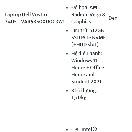
Đồ họa: AMD
Laptop Dell Vostro
Radeon Vega 8
Đen
3405_V4R53500U003W1
Graphics
Lưu trữ: 512GB
SSD PCIe NVME
(+HDD slot)
Hệ điều hành:
Windows 11
Home + Office
Home and
Student 2021
Khối lượng:
1,70kg
CPU Intel®