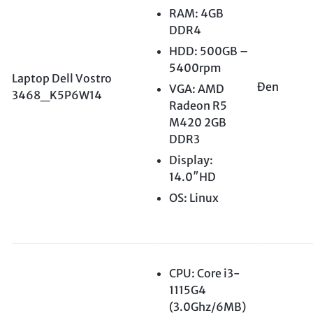
RAM: 4GB
DDR4
HDD: 500GB –
5400rpm
Laptop Dell Vostro
Đen
VGA: AMD
3468_K5P6W14
Radeon R5
M420 2GB
DDR3
Display:
14.0″HD
OS: Linux
CPU: Core i3-
1115G4
(3.0Ghz/6MB)