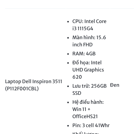
CPU: Intel Core
i3 1115G4
Màn hình: 15.6
inch FHD
RAM: 4GB
Đồ họa: Intel
UHD Graphics
620
Laptop Dell Inspiron 3511
Đen
Lưu trữ: 256GB
(P112F001CBL)
SSD
Hệ điều hành:
Win 11 +
OfficeHS21
Pin: 3 cell 41Whr