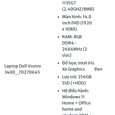
1135G7
(2.40GHZ/8MB)
Màn hình: 14.0
inch FHD (1920
x 1080)
RAM: 8GB
DDR4-
2666MHz (2
slot)
Đồ họa: Intel Iris
Laptop Dell Vostro
Xe Graphics
Đen
3400_70270645
Lưu trữ: 256GB
SSD (+HDD)
Hệ điều hành:
Windows 11
Home + Office
home and