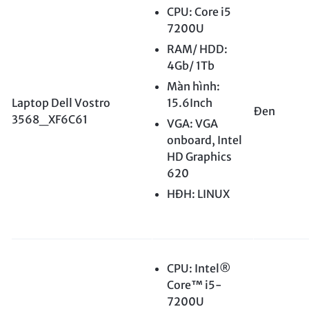
CPU: Core i5
7200U
RAM/ HDD:
4Gb/ 1Tb
Màn hình:
Laptop Dell Vostro
15.6Inch
Đen
3568_XF6C61
VGA: VGA
onboard, Intel
HD Graphics
620
HĐH: LINUX
CPU: Intel®
Core™ i5-
7200U