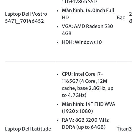
1Tb+128Gb SSD
Màn hình: 14.0Inch Full
Laptop Dell Vostro
2
HD
Bạc
5471_70146452
đ
VGA: AMD Radeon 530
4GB
HĐH: Windows 10
CPU: Intel Core i7-
1165G7 (4 Core, 12M
cache, base 2.8GHz, up
to 4.7GHz)
Màn hình: 14″ FHD WVA
(1920 x 1080)
RAM: 8GB 3200 MHz
DDR4 (up to 64GB)
Laptop Dell Latitude
Titan
3