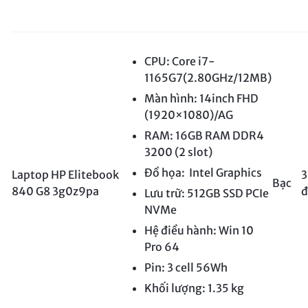
CPU: Core i7-
1165G7(2.80GHz/12MB)
Màn hình: 14inch FHD
(1920×1080)/AG
RAM: 16GB RAM DDR4
3200 (2 slot)
Đồ họa: Intel Graphics
Laptop HP Elitebook
3
Bạc
840 G8 3g0z9pa
đ
Lưu trữ: 512GB SSD PCIe
NVMe
Hệ điều hành: Win 10
Pro 64
Pin: 3 cell 56Wh
Khối lượng: 1.35 kg