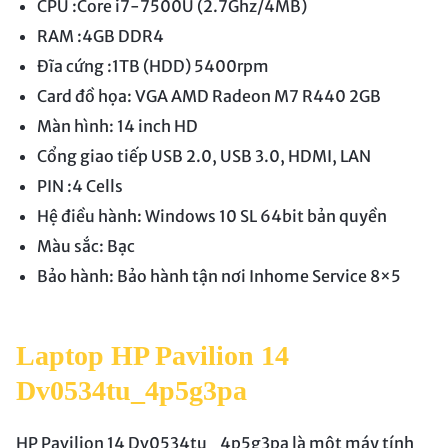
CPU :Core i7-7500U (2.7Ghz/4MB)
RAM :4GB DDR4
Đĩa cứng :1TB (HDD) 5400rpm
Card đồ họa: VGA AMD Radeon M7 R440 2GB
Màn hình: 14 inch HD
Cổng giao tiếp USB 2.0, USB 3.0, HDMI, LAN
PIN :4 Cells
Hệ điều hành: Windows 10 SL 64bit bản quyền
Màu sắc: Bạc
Bảo hành: Bảo hành tận nơi Inhome Service 8×5
Laptop HP Pavilion 14
Dv0534tu_4p5g3pa
HP Pavilion 14 Dv0534tu_4p5g3pa là một máy tính