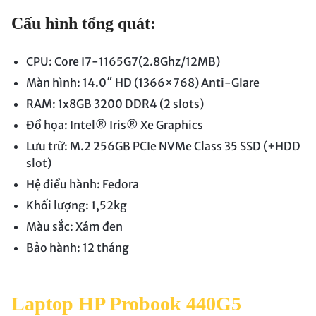
Cấu hình tổng quát:
CPU: Core I7-1165G7(2.8Ghz/12MB)
Màn hình: 14.0″ HD (1366×768) Anti-Glare
RAM: 1x8GB 3200 DDR4 (2 slots)
Đồ họa: Intel® Iris® Xe Graphics
Lưu trữ: M.2 256GB PCIe NVMe Class 35 SSD (+HDD
slot)
Hệ điều hành: Fedora
Khối lượng: 1,52kg
Màu sắc: Xám đen
Bảo hành: 12 tháng
Laptop HP Probook 440G5