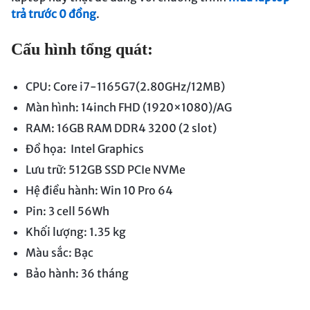
trả trước 0 đồng
.
Cấu hình tổng quát:
CPU: Core i7-1165G7(2.80GHz/12MB)
Màn hình: 14inch FHD (1920×1080)/AG
RAM: 16GB RAM DDR4 3200 (2 slot)
Đồ họa: Intel Graphics
Lưu trữ: 512GB SSD PCIe NVMe
Hệ điều hành: Win 10 Pro 64
Pin: 3 cell 56Wh
Khối lượng: 1.35 kg
Màu sắc: Bạc
Bảo hành: 36 tháng