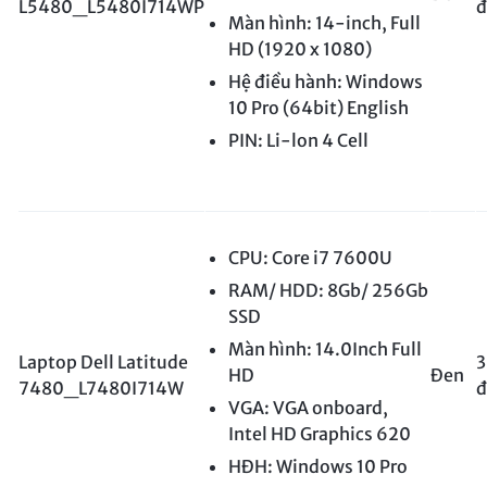
L5480_L5480I714WP
đ
Màn hình: 14-inch, Full
HD (1920 x 1080)
Hệ điều hành: Windows
10 Pro (64bit) English
PIN: Li-lon 4 Cell
CPU: Core i7 7600U
RAM/ HDD: 8Gb/ 256Gb
SSD
Màn hình: 14.0Inch Full
Laptop Dell Latitude
3
HD
Đen
7480_L7480I714W
đ
VGA: VGA onboard,
Intel HD Graphics 620
HĐH: Windows 10 Pro