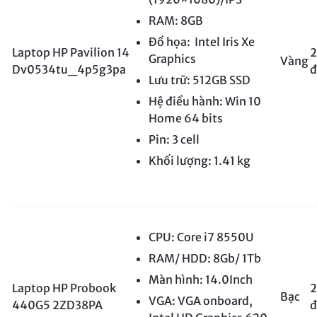
RAM: 8GB
Đồ họa: Intel Iris Xe
Laptop HP Pavilion 14
2
Graphics
Vàng
Dv0534tu_4p5g3pa
đ
Lưu trữ: 512GB SSD
Hệ điều hành: Win 10
Home 64 bits
Pin: 3 cell
Khối lượng: 1.41 kg
CPU: Core i7 8550U
RAM/ HDD: 8Gb/ 1Tb
Màn hình: 14.0Inch
Laptop HP Probook
2
Bạc
VGA: VGA onboard,
440G5 2ZD38PA
đ