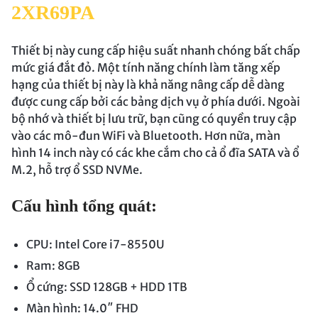
2XR69PA
Thiết bị này cung cấp hiệu suất nhanh chóng bất chấp
mức giá đắt đỏ. Một tính năng chính làm tăng xếp
hạng của thiết bị này là khả năng nâng cấp dễ dàng
được cung cấp bởi các bảng dịch vụ ở phía dưới. Ngoài
bộ nhớ và thiết bị lưu trữ, bạn cũng có quyền truy cập
vào các mô-đun WiFi và Bluetooth. Hơn nữa, màn
hình 14 inch này có các khe cắm cho cả ổ đĩa SATA và ổ
M.2, hỗ trợ ổ SSD NVMe.
Cấu hình tổng quát:
CPU: Intel Core i7-8550U
Ram: 8GB
Ổ cứng: SSD 128GB + HDD 1TB
Màn hình: 14.0″ FHD