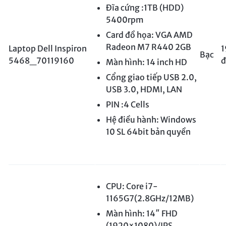
Đĩa cứng :1TB (HDD)
5400rpm
Card đồ họa: VGA AMD
Radeon M7 R440 2GB
Laptop Dell Inspiron
1
Bạc
5468_70119160
đ
Màn hình: 14 inch HD
Cổng giao tiếp USB 2.0,
USB 3.0, HDMI, LAN
PIN :4 Cells
Hệ điều hành: Windows
10 SL 64bit bản quyền
CPU: Core i7-
1165G7(2.8GHz/12MB)
Màn hình: 14″ FHD
(1920×1080)/IPS