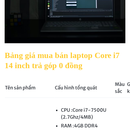
Bảng giá mua bán laptop Core i7
14 inch trả góp 0 đồng
Màu
G
Tên sản phẩm
Cấu hình tổng quát
sắc
k
CPU :Core i7-7500U
(2.7Ghz/4MB)
RAM :4GB DDR4