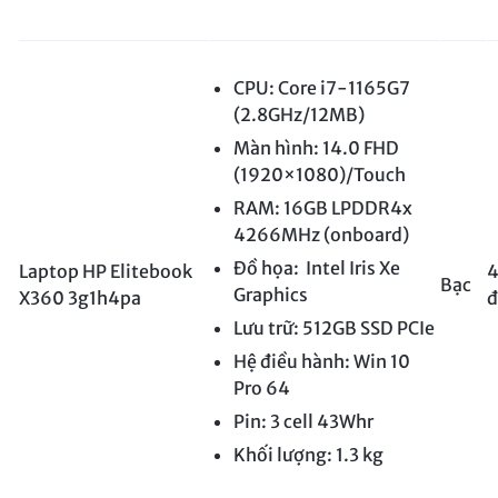
CPU: Core i7-1165G7
(2.8GHz/12MB)
Màn hình: 14.0 FHD
(1920×1080)/Touch
RAM: 16GB LPDDR4x
4266MHz (onboard)
Đồ họa: Intel Iris Xe
Laptop HP Elitebook
4
Bạc
Graphics
X360 3g1h4pa
đ
Lưu trữ: 512GB SSD PCIe
Hệ điều hành: Win 10
Pro 64
Pin: 3 cell 43Whr
Khối lượng: 1.3 kg