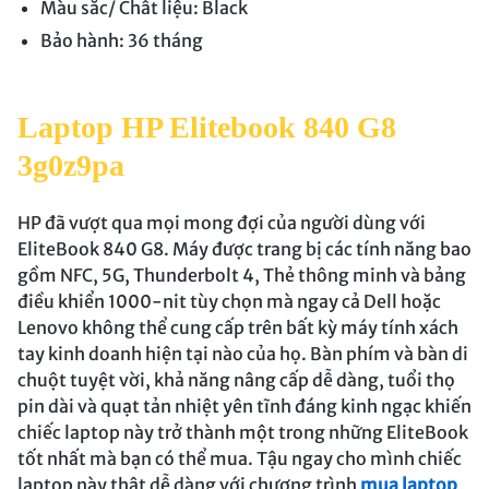
Màu sắc/ Chất liệu: Black
Bảo hành: 36 tháng
Laptop HP Elitebook 840 G8
3g0z9pa
HP đã vượt qua mọi mong đợi của người dùng với
EliteBook 840 G8. Máy được trang bị các tính năng bao
gồm NFC, 5G, Thunderbolt 4, Thẻ thông minh và bảng
điều khiển 1000-nit tùy chọn mà ngay cả Dell hoặc
Lenovo không thể cung cấp trên bất kỳ máy tính xách
tay kinh doanh hiện tại nào của họ. Bàn phím và bàn di
chuột tuyệt vời, khả năng nâng cấp dễ dàng, tuổi thọ
pin dài và quạt tản nhiệt yên tĩnh đáng kinh ngạc khiến
chiếc laptop này trở thành một trong những EliteBook
tốt nhất mà bạn có thể mua. Tậu ngay cho mình chiếc
laptop này thật dễ dàng với chương trình
mua laptop