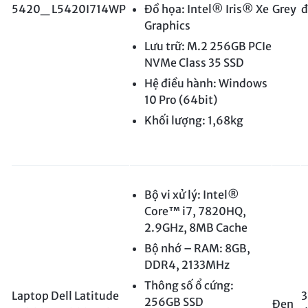
5420_ L5420I714WP
Đồ họa: Intel® Iris® Xe
Grey
đ
Graphics
Lưu trữ: M.2 256GB PCIe
NVMe Class 35 SSD
Hệ điều hành: Windows
10 Pro (64bit)
Khối lượng: 1,68kg
Bộ vi xử lý: Intel®
Core™ i7, 7820HQ,
2.9GHz, 8MB Cache
Bộ nhớ – RAM: 8GB,
DDR4, 2133MHz
Thông số ổ cứng:
Laptop Dell Latitude
3
256GB SSD
Đen