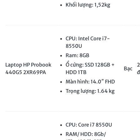
Khối lượng: 1,52kg
CPU: Intel Core i7-
8550U
Ram: 8GB
Laptop HP Probook
Ổ cứng: SSD 128GB +
2
Bạc
440G5 2XR69PA
HDD 1TB
đ
Màn hình: 14.0″ FHD
Trọng lượng: 1.64 kg
CPU: Core i7 8550U
RAM/ HDD: 8Gb/