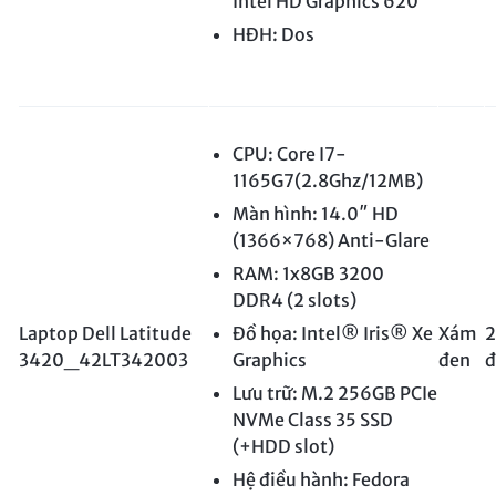
Intel HD Graphics 620
HĐH: Dos
CPU: Core I7-
1165G7(2.8Ghz/12MB)
Màn hình: 14.0″ HD
(1366×768) Anti-Glare
RAM: 1x8GB 3200
DDR4 (2 slots)
Laptop Dell Latitude
Đồ họa: Intel® Iris® Xe
Xám
2
3420_42LT342003
Graphics
đen
đ
Lưu trữ: M.2 256GB PCIe
NVMe Class 35 SSD
(+HDD slot)
Hệ điều hành: Fedora