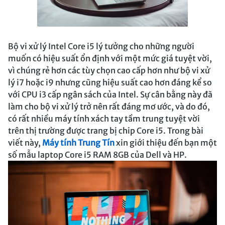
Bộ vi xử lý Intel Core i5 lý tưởng cho những người
muốn có hiệu suất ổn định với một mức giá tuyệt vời,
vì chúng rẻ hơn các tùy chọn cao cấp hơn như bộ vi xử
lý i7 hoặc i9 nhưng cũng hiệu suất cao hơn đáng kể so
với CPU i3 cấp ngân sách của Intel. Sự cân bằng này đã
làm cho bộ vi xử lý trở nên rất đáng mơ ước, và do đó,
có rất nhiều máy tính xách tay tầm trung tuyệt vời
trên thị trường được trang bị chip Core i5. Trong bài
viết này,
Máy tính Trung Tín
xin giới thiệu đến bạn một
số mẫu laptop Core i5 RAM 8GB của Dell và HP.