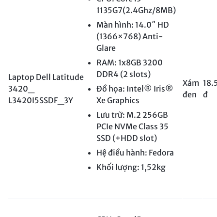
1135G7(2.4Ghz/8MB)
Màn hình: 14.0″ HD
(1366×768) Anti-
Glare
RAM: 1x8GB 3200
DDR4 (2 slots)
Laptop Dell Latitude
Xám
18.
3420_
Đồ họa: Intel® Iris®
đen
đ
L3420I5SSDF_3Y
Xe Graphics
Lưu trữ: M.2 256GB
PCIe NVMe Class 35
SSD (+HDD slot)
Hệ điều hành: Fedora
Khối lượng: 1,52kg