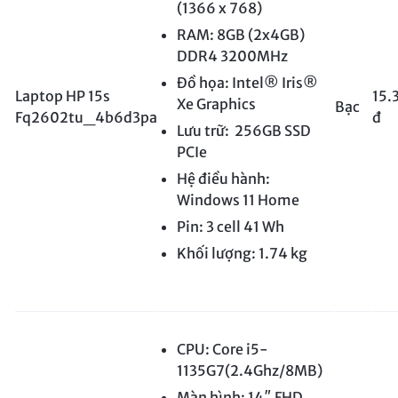
(1366 x 768)
RAM: 8GB (2x4GB)
DDR4 3200MHz
Đồ họa: Intel® Iris®
Laptop HP 15s
15.
Xe Graphics
Bạc
Fq2602tu_4b6d3pa
đ
Lưu trữ: 256GB SSD
PCIe
Hệ điều hành:
Windows 11 Home
Pin: 3 cell 41 Wh
Khối lượng: 1.74 kg
CPU: Core i5-
1135G7(2.4Ghz/8MB)
Màn hình: 14″ FHD