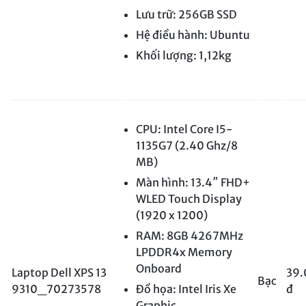
Lưu trữ: 256GB SSD
Hệ điều hành: Ubuntu
Khối lượng: 1,12kg
CPU: Intel Core I5-
1135G7 (2.40 Ghz/8
MB)
Màn hình: 13.4″ FHD+
WLED Touch Display
(1920 x 1200)
RAM: 8GB 4267MHz
LPDDR4x Memory
Onboard
Laptop Dell XPS 13
39.
Bạc
9310_70273578
Đồ họa: Intel Iris Xe
đ
Graphic