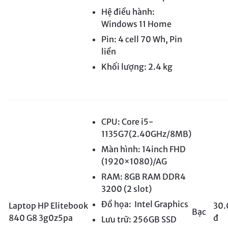
Hệ điều hành:
Windows 11 Home
Pin: 4 cell 70 Wh, Pin
liền
Khối lượng: 2.4 kg
CPU: Core i5-
1135G7(2.40GHz/8MB)
Màn hình: 14inch FHD
(1920×1080)/AG
RAM: 8GB RAM DDR4
3200 (2 slot)
Đồ họa: Intel Graphics
Laptop HP Elitebook
30.
Bạc
840 G8 3g0z5pa
đ
Lưu trữ: 256GB SSD