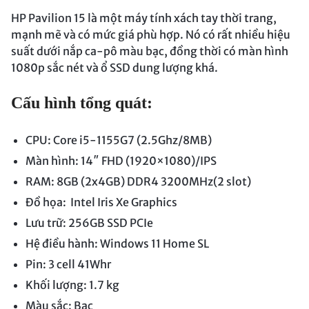
HP Pavilion 15 là một máy tính xách tay thời trang,
mạnh mẽ và có mức giá phù hợp. Nó có rất nhiều hiệu
suất dưới nắp ca-pô màu bạc, đồng thời có màn hình
1080p sắc nét và ổ SSD dung lượng khá.
Cấu hình tổng quát:
CPU: Core i5-1155G7 (2.5Ghz/8MB)
Màn hình: 14″ FHD (1920×1080)/IPS
RAM: 8GB (2x4GB) DDR4 3200MHz(2 slot)
Đồ họa: Intel Iris Xe Graphics
Lưu trữ: 256GB SSD PCIe
Hệ điều hành: Windows 11 Home SL
Pin: 3 cell 41Whr
Khối lượng: 1.7 kg
Màu sắc: Bạc