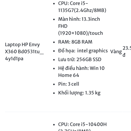
CPU: Core i5-
1135G7(2.4Ghz/8MB)
Màn hình: 13.3inch
FHD
(1920×1080)/touch
RAM: 8GB RAM
Laptop HP Envy
23.
Đồ họa: intel graphics
X360 Bd0531tu_
Vàng
đ
4y1d1pa
Lưu trữ: 256GB SSD
Hệ điều hành: Win 10
Home 64
Pin: 3 cell
Khối lượng: 1.35 kg
CPU: Core i5-10400H