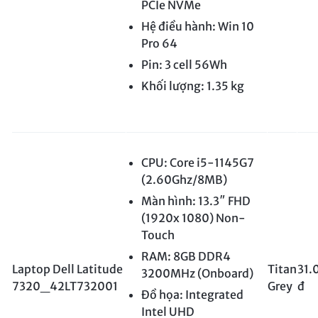
PCIe NVMe
Hệ điều hành: Win 10
Pro 64
Pin: 3 cell 56Wh
Khối lượng: 1.35 kg
CPU: Core i5-1145G7
(2.60Ghz/8MB)
Màn hình: 13.3″ FHD
(1920x 1080) Non-
Touch
RAM: 8GB DDR4
Laptop Dell Latitude
Titan
31.
3200MHz (Onboard)
7320_42LT732001
Grey
đ
Đồ họa: Integrated
Intel UHD