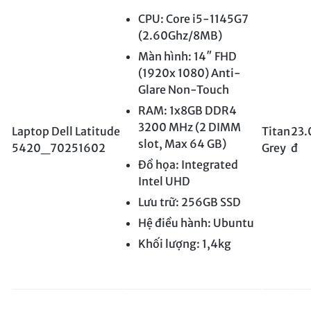
CPU: Core i5-1145G7
(2.60Ghz/8MB)
Màn hình: 14″ FHD
(1920x 1080) Anti-
Glare Non-Touch
RAM: 1x8GB DDR4
3200 MHz (2 DIMM
Laptop Dell Latitude
Titan
23.
slot, Max 64 GB)
5420_70251602
Grey
đ
Đồ họa: Integrated
Intel UHD
Lưu trữ: 256GB SSD
Hệ điều hành: Ubuntu
Khối lượng: 1,4kg