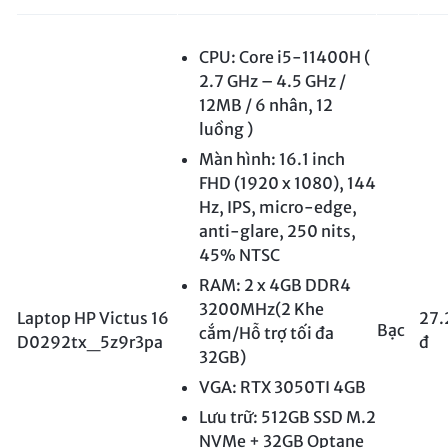
CPU: Core i5-11400H (
2.7 GHz – 4.5 GHz /
12MB / 6 nhân, 12
luồng )
Màn hình: 16.1 inch
FHD (1920 x 1080), 144
Hz, IPS, micro-edge,
anti-glare, 250 nits,
45% NTSC
RAM: 2 x 4GB DDR4
3200MHz(2 Khe
Laptop HP Victus 16
27.
Bạc
cắm/Hỗ trợ tối đa
D0292tx_5z9r3pa
đ
32GB)
VGA: RTX 3050TI 4GB
Lưu trữ: 512GB SSD M.2
NVMe + 32GB Optane