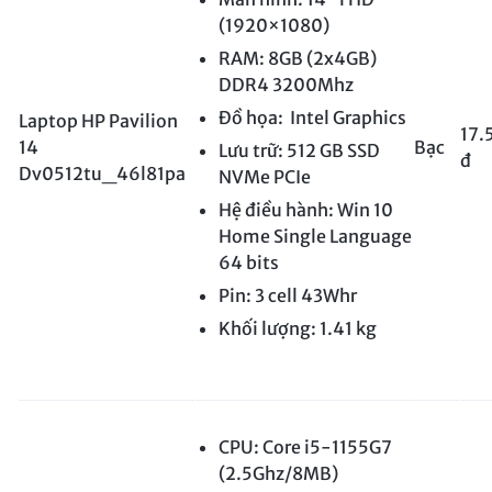
(1920×1080)
RAM: 8GB (2x4GB)
DDR4 3200Mhz
Đồ họa: Intel Graphics
Laptop HP Pavilion
17.
14
Bạc
Lưu trữ: 512 GB SSD
đ
Dv0512tu_46l81pa
NVMe PCIe
Hệ điều hành: Win 10
Home Single Language
64 bits
Pin: 3 cell 43Whr
Khối lượng: 1.41 kg
CPU: Core i5-1155G7
(2.5Ghz/8MB)