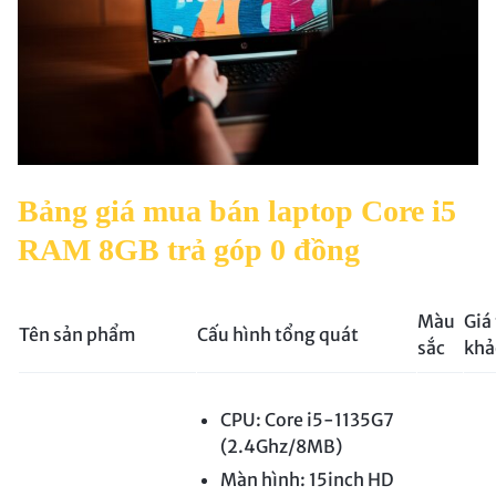
Bảng giá mua bán laptop Core i5
RAM 8GB trả góp 0 đồng
Màu
Giá
Tên sản phẩm
Cấu hình tổng quát
sắc
khả
CPU: Core i5-1135G7
(2.4Ghz/8MB)
Màn hình: 15inch HD