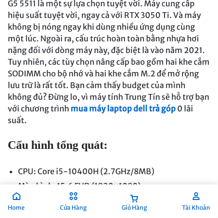
G5 5511 là một sự lựa chọn tuyệt vời. Máy cung cấp
hiệu suất tuyệt vời, ngay cả với RTX 3050 Ti. Và máy
không bị nóng ngay khi dùng nhiều ứng dụng cùng
một lúc. Ngoài ra, cấu trúc hoàn toàn bằng nhựa hơi
nặng đối với dòng máy này, đặc biệt là vào năm 2021.
Tuy nhiên, các tùy chọn nâng cấp bao gồm hai khe cắm
SODIMM cho bộ nhớ và hai khe cắm M.2 để mở rộng
lưu trữ là rất tốt. Bạn cảm thấy budget của mình
không đủ? Đừng lo, vì máy tính Trung Tín sẽ hỗ trợ bạn
với chương trình
mua máy laptop dell trả góp
0 lãi
suất.
Cấu hình tổng quát:
CPU: Core i5-10400H (2.7GHz/8MB)
Màn hình: 15.6 FHD (1920×1080)
RAM: 1x8GB DDR4 3200MHz (2 slot)
Home
Cửa Hàng
Giỏ Hàng
Tài Khoản
Đồ họa: NVIDIA GeForce RTX3050_4GB