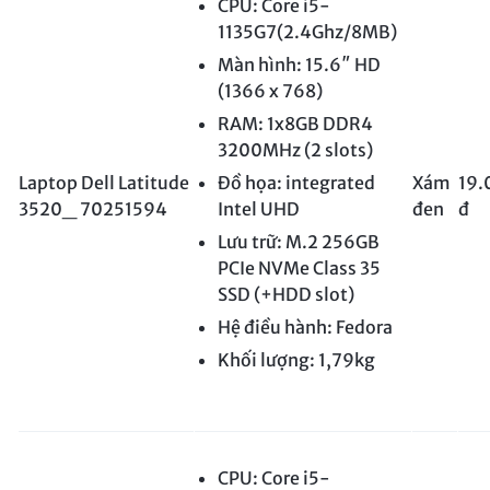
CPU: Core i5-
1135G7(2.4Ghz/8MB)
Màn hình: 15.6″ HD
(1366 x 768)
RAM: 1x8GB DDR4
3200MHz (2 slots)
Laptop Dell Latitude
Đồ họa: integrated
Xám
19.
3520_ 70251594
Intel UHD
đen
đ
Lưu trữ: M.2 256GB
PCIe NVMe Class 35
SSD (+HDD slot)
Hệ điều hành: Fedora
Khối lượng: 1,79kg
CPU: Core i5-