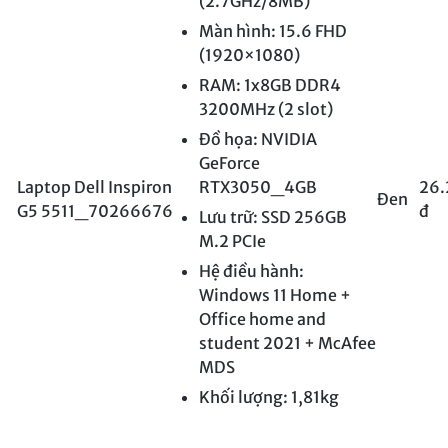
(2.7GHz/8MB)
Màn hình: 15.6 FHD
(1920×1080)
RAM: 1x8GB DDR4
3200MHz (2 slot)
Đồ họa: NVIDIA
GeForce
Laptop Dell Inspiron
RTX3050_4GB
26.
Đen
G5 5511_70266676
đ
Lưu trữ: SSD 256GB
M.2 PCIe
Hệ điều hành:
Windows 11 Home +
Office home and
student 2021 + McAfee
MDS
Khối lượng: 1,81kg