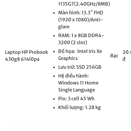
1135G7(2.40GHz/8MB)
Màn hình: 13.3″ FHD
(1920 x 1080)/Anti-
glare
RAM: 1 x 8GB DDR4-
3200 (2 slot)
Đồ họa: Intel Iris Xe
Laptop HP Probook
20
Bạc
Graphics
430g8 614l0pa
đ
Lưu trữ: SSD 256GB
Hệ điều hành:
Windows 11 Home
Single Language
Pin: 3 cell 45 Wh
Khối lượng: 1.28 kg