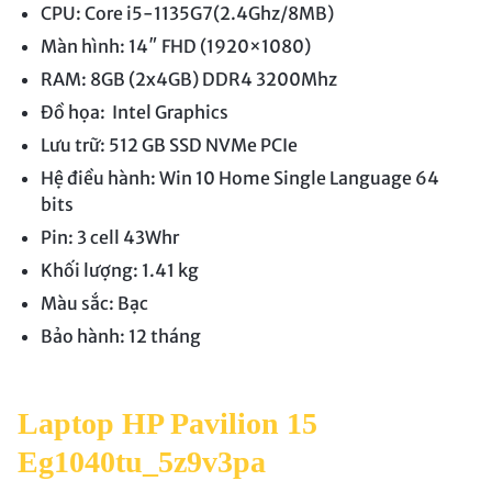
CPU: Core i5-1135G7(2.4Ghz/8MB)
Màn hình: 14″ FHD (1920×1080)
RAM: 8GB (2x4GB) DDR4 3200Mhz
Đồ họa: Intel Graphics
Lưu trữ: 512 GB SSD NVMe PCIe
Hệ điều hành: Win 10 Home Single Language 64
bits
Pin: 3 cell 43Whr
Khối lượng: 1.41 kg
Màu sắc: Bạc
Bảo hành: 12 tháng
Laptop HP Pavilion 15
Eg1040tu_5z9v3pa