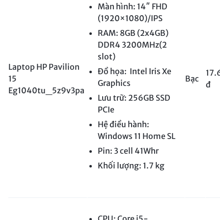
Màn hình: 14″ FHD
(1920×1080)/IPS
RAM: 8GB (2x4GB)
DDR4 3200MHz(2
slot)
Laptop HP Pavilion
Đồ họa: Intel Iris Xe
17.
15
Bạc
Graphics
đ
Eg1040tu_5z9v3pa
Lưu trữ: 256GB SSD
PCIe
Hệ điều hành:
Windows 11 Home SL
Pin: 3 cell 41Whr
Khối lượng: 1.7 kg
CPU: Core i5-