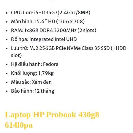
CPU: Core i5-1135G7(2.4Ghz/8MB)
Màn hình: 15.6″ HD (1366 x 768)
RAM: 1x8GB DDR4 3200MHz (2 slots)
Đồ họa: integrated Intel UHD
Lưu trữ: M.2 256GB PCIe NVMe Class 35 SSD (+HDD
slot)
Hệ điều hành: Fedora
Khối lượng: 1,79kg
Màu sắc: Xám đen
Bảo hành: 12 tháng
Laptop HP Probook 430g8
614l0pa