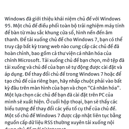
Windows đã giới thiệu khái niệm chủ đề với Windows
95. Một chủ đề điều phối toàn bộ trải nghiệm máy tính
để bàn từ màu sắc khung cửa sổ, hình nền đến âm
thanh. Để tải xuống chủ đề cho Windows 7, bạn có thể
truy cập bất kỳ trang web nào cung cấp các chủ đề đã
hoàn chỉnh, bao gồm cả thư viện cá nhân hóa của
chính Microsoft. Tải xuống chủ đề bạn chọn, mở tệp đã
tải xuống và chủ đề của bạn sẽ tự động được cài đặt và
áp dụng. Để thay đổi chủ đề trong Windows 7 hoặc để
tạo chủ đề của riêng bạn, hãy nhấp chuột phải vào bất
kỳ đâu trên màn hình của bạn và chọn “Cá nhân hóa”.
Một lựa chọn các chủ đề bạn đã cài đặt trên PC của
mình sẽ xuất hiện. Ở cuối hộp thoại, bạn sẽ thấy các
biểu tượng để thay đổi các yếu tố cụ thể của chủ đề.
Một số chủ đề Windows 7 được cập nhật liên tục bằng
nguồn cấp dữ liệu RSS thường xuyên tải xuống nội