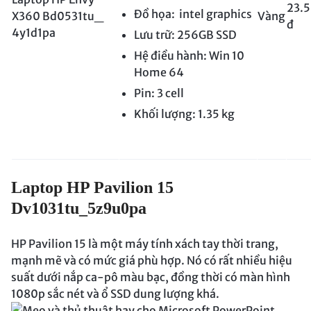
23.
Đồ họa: intel graphics
X360 Bd0531tu_
Vàng
đ
4y1d1pa
Lưu trữ: 256GB SSD
Hệ điều hành: Win 10
Home 64
Pin: 3 cell
Khối lượng: 1.35 kg
Laptop HP Pavilion 15
Dv1031tu_5z9u0pa
HP Pavilion 15 là một máy tính xách tay thời trang,
mạnh mẽ và có mức giá phù hợp. Nó có rất nhiều hiệu
suất dưới nắp ca-pô màu bạc, đồng thời có màn hình
1080p sắc nét và ổ SSD dung lượng khá.