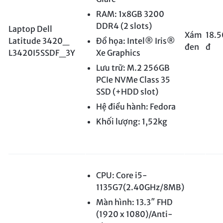
RAM: 1x8GB 3200
DDR4 (2 slots)
Laptop Dell
Xám
18.
Latitude 3420_
Đồ họa: Intel® Iris®
đen
đ
L3420I5SSDF_3Y
Xe Graphics
Lưu trữ: M.2 256GB
PCIe NVMe Class 35
SSD (+HDD slot)
Hệ điều hành: Fedora
Khối lượng: 1,52kg
CPU: Core i5-
1135G7(2.40GHz/8MB)
Màn hình: 13.3″ FHD
(1920 x 1080)/Anti-