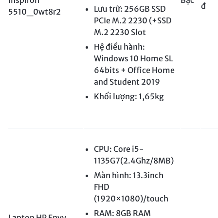
đ
Lưu trữ: 256GB SSD
5510_0wt8r2
PCIe M.2 2230 (+SSD
M.2 2230 Slot
Hệ điều hành:
Windows 10 Home SL
64bits + Office Home
and Student 2019
Khối lượng: 1,65kg
CPU: Core i5-
1135G7(2.4Ghz/8MB)
Màn hình: 13.3inch
FHD
(1920×1080)/touch
RAM: 8GB RAM
Laptop HP Envy