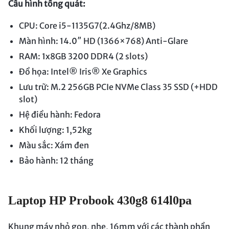
Cấu hình tổng quát:
CPU: Core i5-1135G7(2.4Ghz/8MB)
Màn hình: 14.0″ HD (1366×768) Anti-Glare
RAM: 1x8GB 3200 DDR4 (2 slots)
Đồ họa: Intel® Iris® Xe Graphics
Lưu trữ: M.2 256GB PCIe NVMe Class 35 SSD (+HDD
slot)
Hệ điều hành: Fedora
Khối lượng: 1,52kg
Màu sắc: Xám đen
Bảo hành: 12 tháng
Laptop HP Probook 430g8 614l0pa
Khung máy nhỏ gọn, nhẹ, 16mm với các thành phần