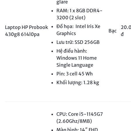
glare
RAM: 1 x 8GB DDR4-
3200 (2 slot)
Đồ họa: Intel Iris Xe
Laptop HP Probook
20.
Bạc
Graphics
430g8 614l0pa
đ
Lưu trữ: SSD 256GB
Hệ điều hành:
Windows 11 Home
Single Language
Pin: 3 cell 45 Wh
Khối lượng: 1.28 kg
CPU: Core i5-1145G7
(2.60Ghz/8MB)
Màn hình: 14″ FHD