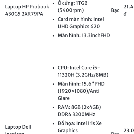
Ổ cứng: 1TGB
Laptop HP Probook
21.
(5400rpm)
Bạc
430G5 2XR79PA
đ
Card màn hình: Intel
UHD Graphics 620
Màn hình: 13.3inchFHD
CPU: Intel Core i5-
11320H (3.2GHz/8MB)
Màn hình: 15.6” FHD
(1920×1080)/Anti
Glare
RAM: 8GB (2x4GB)
DDR4 3200MHz
Đồ họa: Intel Iris Xe
Laptop Dell
Graphics
23.
Inspiron
Bạc