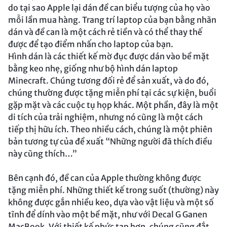
do tại sao Apple lại dán đề can biểu tượng của họ vào
mỗi lần mua hàng. Trang trí laptop của bạn bằng nhãn
dán và đề can là một cách rẻ tiền và có thể thay thế
được để tạo điểm nhấn cho laptop của bạn.
Hình dán là các thiết kế mờ đục được dán vào bề mặt
bằng keo nhẹ, giống như bộ hình dán laptop
Minecraft. Chúng tương đối rẻ để sản xuất, và do đó,
chúng thường được tặng miễn phí tại các sự kiện, buổi
gặp mặt và các cuộc tụ họp khác. Một phần, đây là một
di tích của trải nghiệm, nhưng nó cũng là một cách
tiếp thị hữu ích. Theo nhiều cách, chúng là một phiên
bản tương tự của đề xuất “Những người đã thích điều
này cũng thích…”
Bên cạnh đó, đề can của Apple thường không được
tặng miễn phí. Những thiết kế trong suốt (thường) này
không được gắn nhiều keo, dựa vào vật liệu và một số
tĩnh để dính vào một bề mặt, như với Decal G Ganen
MacBook. Với thiết kế phức tạp hơn, chúng cũng đắt