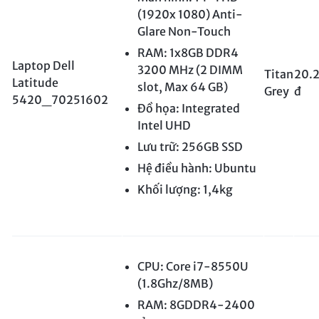
(1920x 1080) Anti-
Glare Non-Touch
RAM: 1x8GB DDR4
Laptop Dell
3200 MHz (2 DIMM
Titan
20.
Latitude
slot, Max 64 GB)
Grey
đ
5420_70251602
Đồ họa: Integrated
Intel UHD
Lưu trữ: 256GB SSD
Hệ điều hành: Ubuntu
Khối lượng: 1,4kg
CPU: Core i7-8550U
(1.8Ghz/8MB)
RAM: 8GDDR4-2400