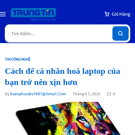
Giỏ Hàng
TIN CÔNG NGHỆ
Cách để cá nhân hoá laptop của
bạn trở nên xịn hơn
By
Xuanphucdev1907@gmail.com
Tháng 6 3, 2025
0