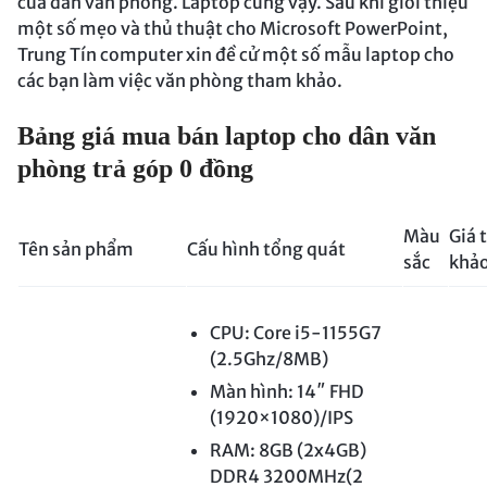
của dân văn phòng. Laptop cũng vậy. Sau khi giới thiệu
một số mẹo và thủ thuật cho Microsoft PowerPoint,
Trung Tín computer xin đề cử một số mẫu laptop cho
các bạn làm việc văn phòng tham khảo.
Bảng giá mua bán laptop cho dân văn
phòng trả góp 0 đồng
Màu
Giá 
Tên sản phẩm
Cấu hình tổng quát
sắc
khả
CPU: Core i5-1155G7
(2.5Ghz/8MB)
Màn hình: 14″ FHD
(1920×1080)/IPS
RAM: 8GB (2x4GB)
DDR4 3200MHz(2