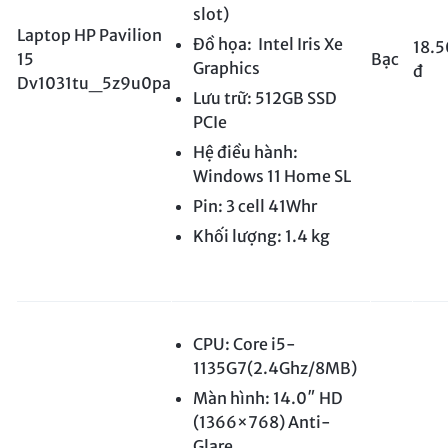
slot)
Laptop HP Pavilion
Đồ họa: Intel Iris Xe
18.
15
Bạc
Graphics
đ
Dv1031tu_5z9u0pa
Lưu trữ: 512GB SSD
PCIe
Hệ điều hành:
Windows 11 Home SL
Pin: 3 cell 41Whr
Khối lượng: 1.4 kg
CPU: Core i5-
1135G7(2.4Ghz/8MB)
Màn hình: 14.0″ HD
(1366×768) Anti-
Glare