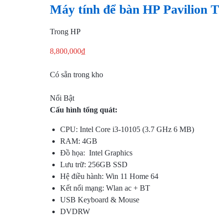
Máy tính để bàn HP Pavilion 
TẦNG
Trong
HP
CNTT,
8,800,000
₫
QUẢN
Có sẵn trong kho
LÝ
KHO
Nổi Bật
Cấu hình tổng quát:
BÃI,
CPU: Intel Core i3-10105 (3.7 GHz 6 MB)
RAM: 4GB
HỆ
Đồ họa: Intel Graphics
THỐNG
Lưu trữ: 256GB SSD
Hệ điều hành: Win 11 Home 64
CAMERA
Kết nối mạng: Wlan ac + BT
USB Keyboard & Mouse
GIÁM
DVDRW