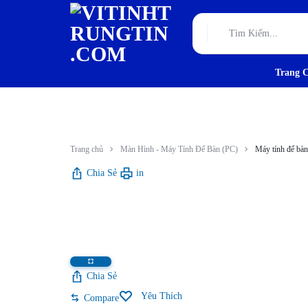
Trang 
VITINHTRUNGTIN.CO
TƯ
VẤN,
THIẾT
Trang chủ
Màn Hình - Máy Tính Để Bàn (PC)
Máy tính để bà
KẾ
Chia Sẻ
in
VÀ
THI
CÔNG
Chia Sẻ
HẠ
Yêu Thích
Compare