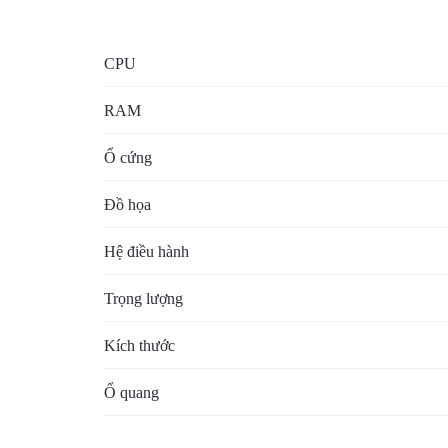
BẢO
CPU
MẬT
RAM
VÀ
Ổ cứng
HẠ
Đồ họa
TẦNG
HIỆN
Hệ điều hành
CÓ
Trọng lượng
Kích thước
Ổ quang