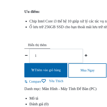
SÁT
Ưu điểm:
–
Chip Intel Core i3 thế hệ 10 giúp xử lý các tác vụ
KIỂM
Ổ lưu trữ 256GB SSD cho bạn thoải mái lưu trữ nh
SOÁT
Hiển thị thêm
CỬA
–
CHẤM
Thêm vào giỏ hàng
Mua Ngay
CÔNG.CUNG
Yêu Thích
Compare
Danh mục:
Màn Hình - Máy Tính Để Bàn (PC)
CẤP
Mô tả
DỊCH
Đánh giá (0)