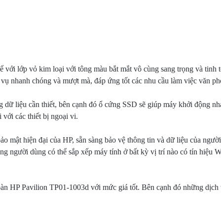
với lớp vỏ kim loại với tông màu bắt mắt vô cùng sang trọng và tinh tế
 vụ nhanh chóng và mượt mà, đáp ứng tốt các nhu cầu làm việc văn phòn
 dữ liệu cần thiết, bên cạnh đó ổ cứng SSD sẽ giúp máy khởi động n
 với các thiết bị ngoại vi.
o mật hiện đại của HP, sẵn sàng bảo vệ thông tin và dữ liệu của ngườ
g người dùng có thể sắp xếp máy tính ở bất kỳ vị trí nào có tín hiệu 
bàn HP Pavilion TP01-1003d với mức giá tốt. Bên cạnh đó những dịch 