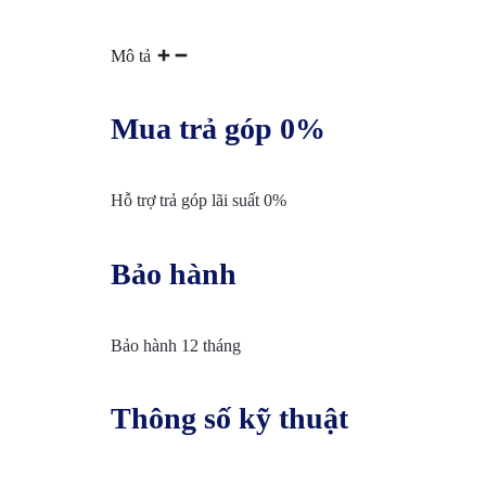
VỤ
Mô tả
BẢO
Mua trả góp 0%
TRÌ
VÀ
Hỗ trợ trả góp lãi suất 0%
RÀ
Bảo hành
SOÁT
NÂNG
Bảo hành 12 tháng
CẤP
Thông số kỹ thuật
HỆ
THỐNG