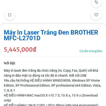
Máy In Laser Trắng Đen BROTHER
MFC-L2701D
5,445,000
₫
Có sẵn trong kho
Nổi Bật
Máy in laser đen trắng đa chức năng (In, Copy, Fax, Quét) với khả
năng in đảo mặt tự động và tốc độ in nhanh. Kết nối USB
Yêu cầu hệ thống HỆ ĐIỀU HÀNH WINDOWS®, Windows XP Home
Edition, XP Professional Edition, XP professional x64 Edition, Vista,
7, 8, 8.1
HỆ ĐIỀU HÀNH MAC macOS X v10.7.5, 10.8.x, 10.9.x (Download
only)
HỆ ĐIỀU HÀNH LINUX CUPS, LPD/LPRng (x86/x64 environment)