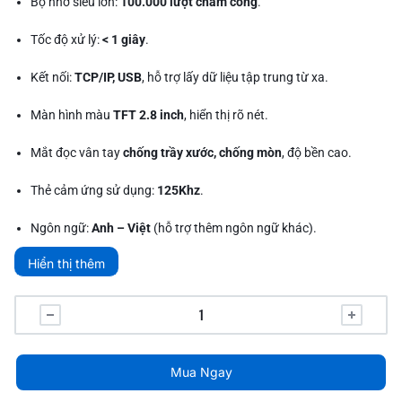
Bộ nhớ siêu lớn:
100.000 lượt chấm công
.
Tốc độ xử lý:
< 1 giây
.
Kết nối:
TCP/IP, USB
, hỗ trợ lấy dữ liệu tập trung từ xa.
Màn hình màu
TFT 2.8 inch
, hiển thị rõ nét.
Mắt đọc vân tay
chống trầy xước, chống mòn
, độ bền cao.
Thẻ cảm ứng sử dụng:
125Khz
.
Ngôn ngữ:
Anh – Việt
(hỗ trợ thêm ngôn ngữ khác).
Hiển thị thêm
Kích thước:
194 x 145 x 49mm
, trọng lượng
1,2kg
.
Nguồn điện:
5V – 1A
, adapter dài 1m.
Bảo hành:
1 năm chính hãng, lấy liền
.
Mua Ngay