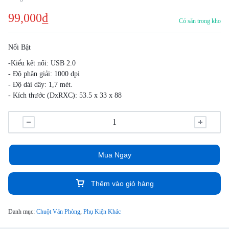
99,000
₫
Có sẵn trong kho
Nổi Bật
-Kiểu kết nối: USB 2.0
- Độ phân giải: 1000 dpi
- Độ dài dây: 1,7 mét.
- Kích thước (DxRXC): 53.5 x 33 x 88
Mua Ngay
Thêm vào giỏ hàng
Danh mục:
Chuột Văn Phòng
,
Phụ Kiện Khác