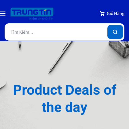
Giỏ Hàng
Product Deals of
the day