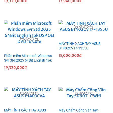
19,320,000
₫
17,940,000
₫
MÁY TÍNH XÁCH TAY ASUS
B1402CV I7-1355U
15,000,000
₫
Phần mềm Microsoft Windows
Svr Std 2025 64Bit English 1pk
DSP OEI DVD 16 Core
19,320,000
₫
MÁY TÍNH XÁCH TAY ASUS
Máy Chấm Công Vân Tay