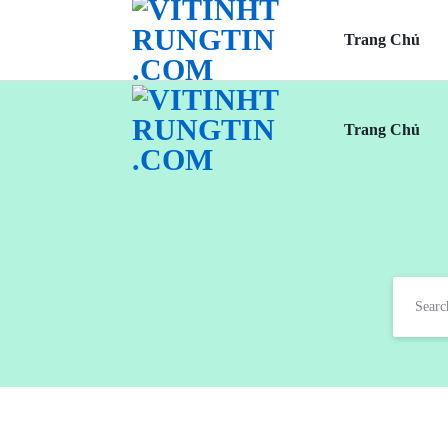
Trang Chủ
Trang Chủ
VITINHTRUNGTIN.C
TƯ
VẤN,
THIẾT
KẾ
VÀ
THI