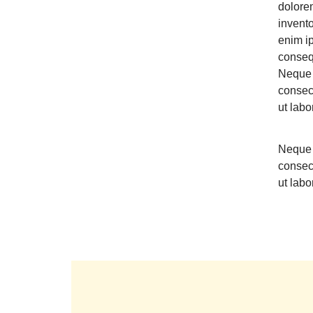
dolore
CẤP
invento
enim ip
DỊCH
conseq
VỤ
Neque 
consec
BẢO
ut lab
TRÌ
Neque 
consec
VÀ
ut lab
RÀ
SOÁT
NÂNG
CẤP