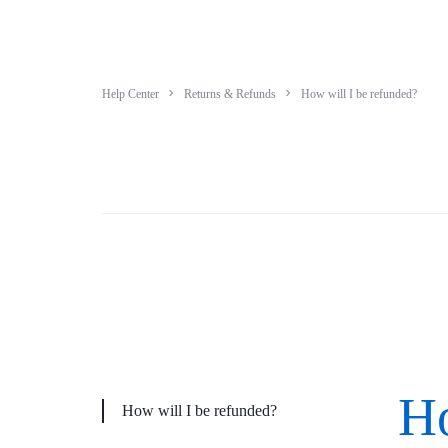
CÔNG
HẠ
Help Center
Returns & Refunds
How will I be refunded?
TẦNG
CNTT,
QUẢN
LÝ
KHO
BÃI,
HỆ
Ho
How will I be refunded?
THỐNG