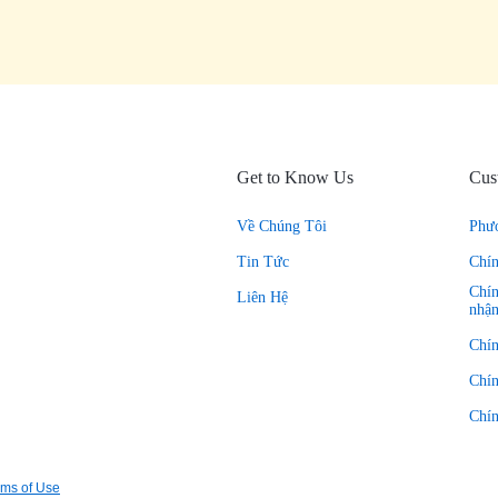
Get to Know Us
Cus
Về Chúng Tôi
Phư
Tin Tức
Chí
Chín
Liên Hệ
nhậ
Chí
Chín
Chín
rms of Use