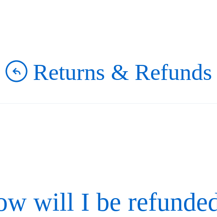
Returns & Refunds
w will I be refunde