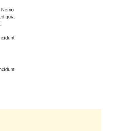
o. Nemo
sed quia
.
ncidunt
ncidunt