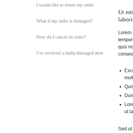
CAMERA
I would like to return my order
Ut en
GIÁM
labor
What if my order is damaged?
SÁT
Lorem i
How do I cancel an order?
tempor
–
quis no
I’ve received a faulty/damaged item
conseq
KIỂM
SOÁT
Exce
moll
CỬA
Quis
Duis
–
Lore
CHẤM
ut l
CÔNG.CUNG
Sed ut 