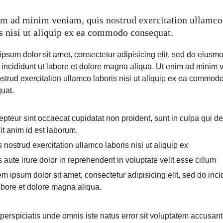
im ad minim veniam, quis nostrud exercitation ullamco
is nisi ut aliquip ex ea commodo consequat.
psum dolor sit amet, consectetur adipisicing elit, sed do eiusm
 incididunt ut labore et dolore magna aliqua. Ut enim ad minim 
strud exercitation ullamco laboris nisi ut aliquip ex ea commod
uat.
pteur sint occaecat cupidatat non proident, sunt in culpa qui d
it anim id est laborum.
 nostrud exercitation ullamco laboris nisi ut aliquip ex
 aute irure dolor in reprehenderit in voluptate velit esse cillum
m ipsum dolor sit amet, consectetur adipisicing elit, sed do inci
abore et dolore magna aliqua.
perspiciatis unde omnis iste natus error sit voluptatem accusan