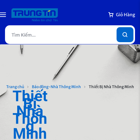
Giỏ Hàng
Trang chủ
Báo động-Nhà Thông Minh
Thiết Bị Nhà Thông Minh
Thiết
Bị
Nhà
Thôn
g
Minh