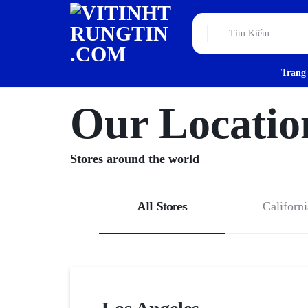
Trang
VITINHTRUNGTIN.CO
TƯ
VẤN,
Our Locatio
THIẾT
Stores around the world
KẾ
VÀ
All Stores
Californi
THI
CÔNG
HẠ