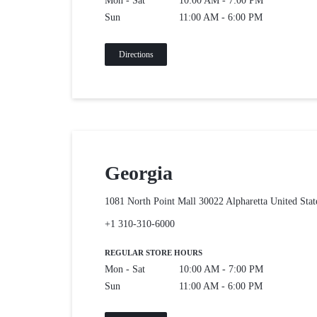
Mon - Sat
10:00 AM - 7:00 PM
VỤ
Sun
11:00 AM - 6:00 PM
BẢO
Directions
TRÌ
VÀ
RÀ
Georgia
SOÁT
1081 North Point Mall 30022 Alpharetta
United Stat
NÂNG
+1 310-310-6000
CẤP
REGULAR STORE HOURS
Mon - Sat
10:00 AM - 7:00 PM
HỆ
Sun
11:00 AM - 6:00 PM
THỐNG