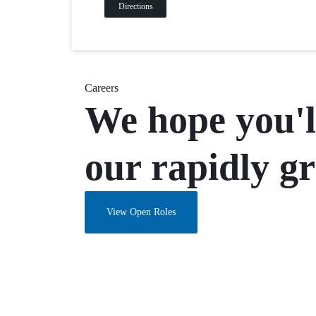
Directions
BẢO
MẬT
VÀ
Careers
We hope you'l
HẠ
TẦNG
our rapidly g
HIỆN
CÓ
View Open Roles