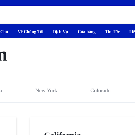
 Chủ
Về Chúng Tôi
Dịch Vụ
Cửa hàng
Tin Tức
Li
M
n
a
New York
Colorado