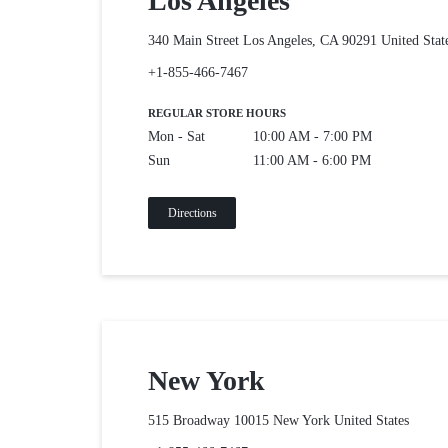
Los Angeles
TẦNG
340 Main Street Los Angeles, CA 90291
United Stat
CNTT,
+1-855-466-7467
QUẢN
REGULAR STORE HOURS
Mon - Sat
10:00 AM - 7:00 PM
LÝ
Sun
11:00 AM - 6:00 PM
KHO
Directions
BÃI,
HỆ
THỐNG
New York
CAMERA
515 Broadway 10015 New York
United States
GIÁM