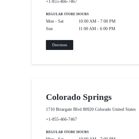
+1-855-466-7467
SÁT
REGULAR STORE HOURS
–
Mon - Sat
10:00 AM - 7:00 PM
Sun
11:00 AM - 6:00 PM
KIỂM
Directions
SOÁT
CỬA
–
CHẤM
Colorado Springs
CÔNG.CUNG
1710 Briargate Blvd 80920 Colorado
United States
CẤP
+1-855-466-7467
DỊCH
REGULAR STORE HOURS