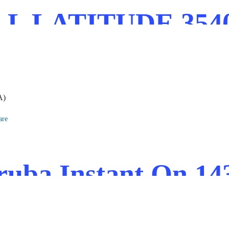
L LATITUDE 3540
are
ruba Instant On 14