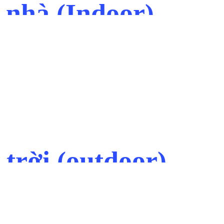
 nhà (Indoor)
 trời (outdoor)