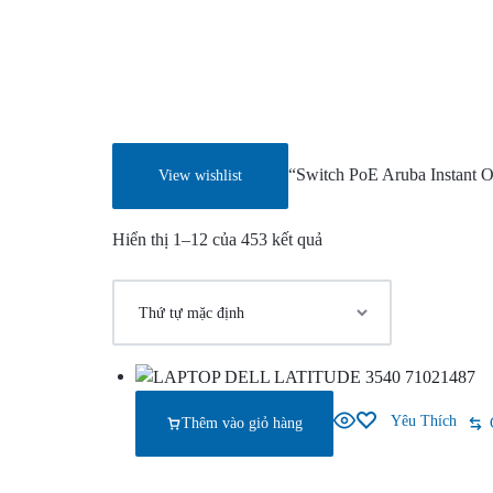
TẦNG
CNTT,
QUẢN
LÝ
“Switch PoE Aruba Instant O
View wishlist
KHO
Hiển thị 1–12 của 453 kết quả
BÃI,
HỆ
THỐNG
CAMERA
Yêu Thích
Thêm vào giỏ hàng
GIÁM