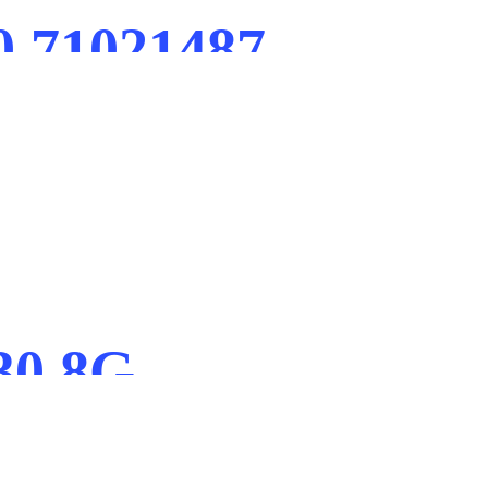
 71021487
30 8G