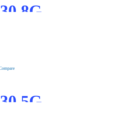
430 8G
Compare
430 5G