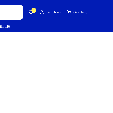
1
Tài Khoản
Giỏ Hàng
iên Hệ