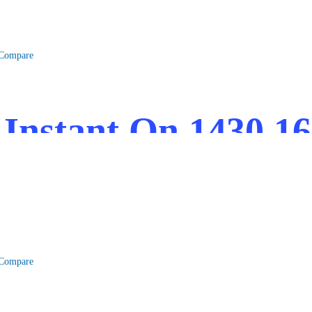
Compare
 Instant On 1430 
Compare