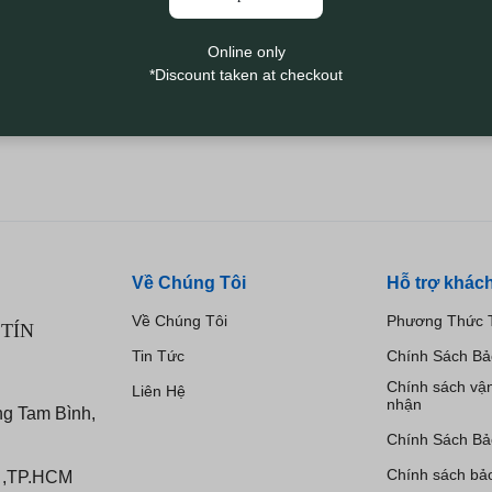
Online only
*Discount taken at checkout
Về Chúng Tôi
Hỗ trợ khác
Về Chúng Tôi
Phương Thức 
TÍN
Tin Tức
Chính Sách B
Chính sách vậ
Liên Hệ
nhận
ng Tam Bình,
Chính Sách Bả
Chính sách bả
a ,TP.HCM