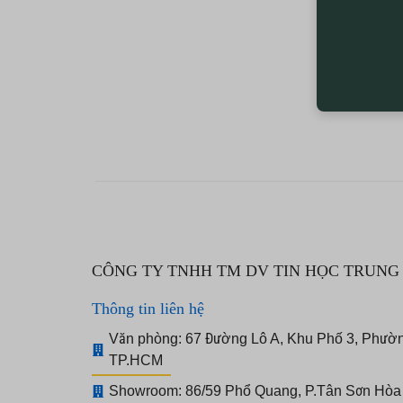
SÁT
–
KIỂM
SOÁT
CỬA
–
CHẤM
CÔNG TY TNHH TM DV TIN HỌC TRUNG 
CÔNG.CUNG
Thông tin liên hệ
CẤP
Văn phòng: 67 Đường Lô A, Khu Phố 3, Phườ
TP.HCM
DỊCH
Showroom: 86/59 Phổ Quang, P.Tân Sơn Hò